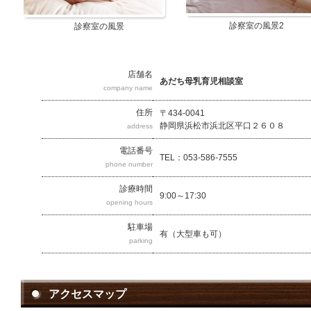
診察室の風景2
診察室の風景
店舗名
あだち母乳育児相談室
company name
住所
〒434-0041
静岡県浜松市浜北区平口２６０８
address
電話番号
TEL：053-586-7555
phone number
診療時間
9:00～17:30
opening hours
駐車場
有（大型車も可）
parking
アクセスマップ